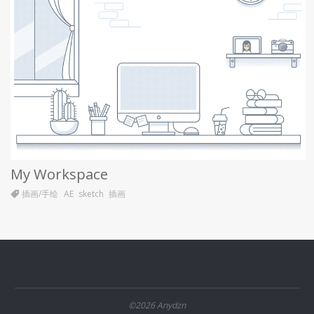
My Workspace
插画/手绘
AE
sketch
插画
©2026 Anydzn